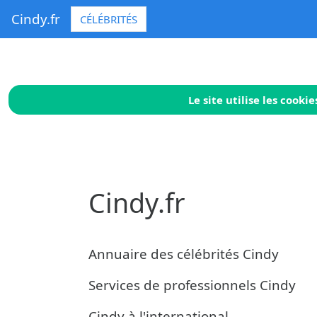
Cindy.fr
CÉLÉBRITÉS
Le site utilise les cook
Cindy.fr
Annuaire des célébrités Cindy
Services de professionnels Cindy
Cindy à l'international